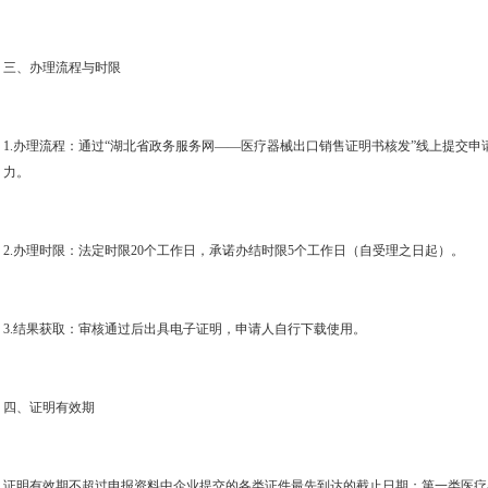
三、办理流程与时限
1.
办理流程：通过“湖北省政务服务网——医疗器械出口销售证明书核发”线上提交申
力。
2.
办理时限：法定时限
20
个工作日，承诺办结时限
5
个工作日（自受理之日起）。
3.
结果获取：审核通过后出具电子证明，申请人自行下载使用。
四、证明有效期
证明有效期不超过申报资料中企业提交的各类证件最先到达的截止日期；第一类医疗