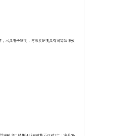
请，出具电子证明，与纸质证明具有同等法律效
器械的出口销售证明有效期不超过
3
年；注册
/
备