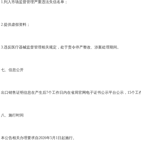
1.
列入市场监督管理严重违法失信名单；
2.
提供虚假资料；
3.
违反医疗器械监督管理相关规定，处于责令停产整改、涉案处理期间。
七、信息公开
出口销售证明信息在产生后
7
个工作日内在省局官网电子证书公示平台公示，
15
个工
八、施行时间
本公告相关办理要求自
2026
年
5
月
1
日起施行。