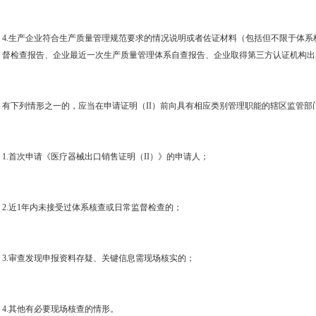
4.
生产企业符合生产质量管理规范要求的情况说明或者佐证材料（包括但不限于体系
督检查报告、企业最近一次生产质量管理体系自查报告、企业取得第三方认证机构出
有下列情形之一的，应当在申请证明（
II
）前向具有相应类别管理职能的辖区监管部
1.
首次申请《医疗器械出口销售证明（
II
）》的申请人；
2.
近
1
年内未接受过体系核查或日常监督检查的；
3.
审查发现申报资料存疑、关键信息需现场核实的；
4.
其他有必要现场核查的情形。